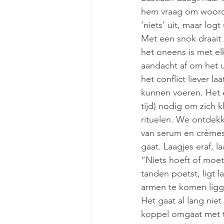
hem vraag om woorden 
‘niets’ uit, maar log
Met een snok draait 
het oneens is met elk
aandacht af om het u
het conflict liever 
kunnen voeren. Het e
tijd) nodig om zich k
rituelen. We ontdek
van serum en crèmes
gaat. Laagjes eraf, la
“Niets hoeft of moet
tanden poetst, ligt l
armen te komen ligg
Het gaat al lang nie
koppel omgaat met t