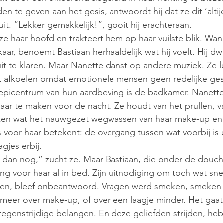
te geven aan het gesis, antwoordt hij dat ze dit ‘altijd’
t uit. “Lekker gemakkelijk!”, gooit hij erachteraan.
ze haar hoofd en trakteert hem op haar vuilste blik. Wan
aar, benoemt Bastiaan herhaaldelijk wat hij voelt. Hij dwi
it te klaren. Maar Nanette danst op andere muziek. Ze l
laat afkoelen omdat emotionele mensen geen redelijke ge
picentrum van hun aardbeving is de badkamer. Nanette h
laar te maken voor de nacht. Ze houdt van het prullen, v
ken wat het nauwgezet wegwassen van haar make-up en
 voor haar betekent: de overgang tussen wat voorbij is
agjes erbij.
 dan nog,” zucht ze. Maar Bastiaan, die onder de douche
ang voor haar al in bed. Zijn uitnodiging om toch wat snell
en, bleef onbeantwoord. Vragen werd smeken, smeken 
t meer over make-up, of over een laagje minder. Het gaa
egenstrijdige belangen. En deze geliefden strijden, h