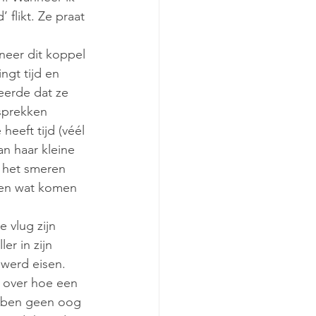
 flikt. Ze praat 
neer dit koppel 
ngt tijd en 
eerde dat ze 
sprekken 
eeft tijd (véél 
an haar kleine 
 het smeren 
 en wat komen 
 vlug zijn 
er in zijn 
werd eisen. 
t over hoe een 
ebben geen oog 