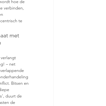
wordt hoe de 
te verbinden, 
en 
centrisch te 
maat met 
 
 verlangt 
g! – net 
overlappende 
 onderhandeling 
lict. Bitsen en 
diepe 
s’, duurt de 
asten de 