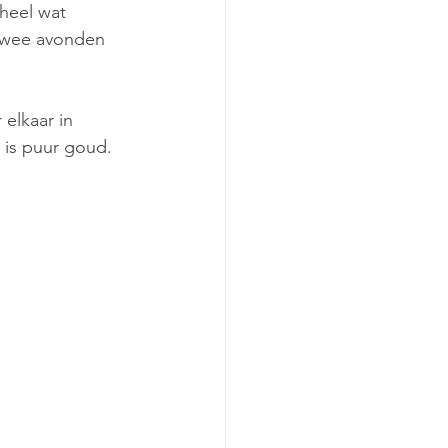
heel wat 
 twee avonden 
 elkaar in 
r is puur goud.