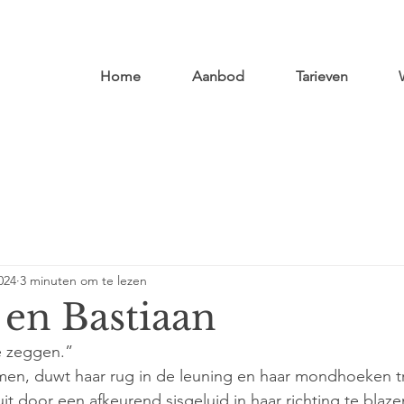
Home
Aanbod
Tarieven
024
3 minuten om te lezen
 en Bastiaan
te zeggen.”
rmen, duwt haar rug in de leuning en haar mondhoeken t
it door een afkeurend sisgeluid in haar richting te blaz