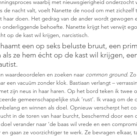
nningsproces waarbij met nieuwsgierigheid onderzocht 
Als de nacht valt, voelt Nanette de nood om met zichzelf 
met haar doen. Het gedrag van de ander wordt gewogen 
onderliggende behoefte. Nanette krijgt het verwijt ego
écht op de kast wil krijgen, narcistisch. 
chaamt een op seks beluste bruut, een pri
 als ze hem écht op de kast wil krijgen, een
utist. 
n waardeoordelen en zoeken naar 
common ground
. Zo
aar een vacuüm zonder klok. Bastiaan verlangt – verrassin
met zijn neus in haar haren. Op het bord teken ik twee 
rceerde gemeenschappelijke stuk ‘rust’. Ik vraag om de
enbelang en winnen als doel. Opnieuw verscherpt het conf
 vlucht in de toren van haar burcht, beschermd door een 
et doel verander naar ‘de baas wil vrede en een compromi
 en gaan ze voorzichtiger te werk. Ze bevragen elkaar, t