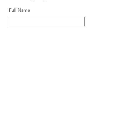
Full Name
Email
Vragen?
Send
STU
©️
K
in the middle with you