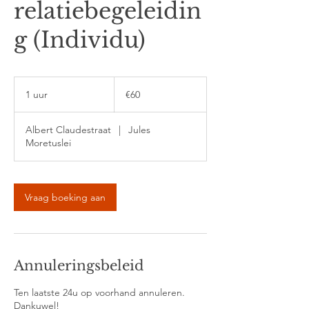
relatiebegeleidin
g (Individu)
60
euros
1 uur
1
€60
u
u
Albert Claudestraat
|
Jules
Moretuslei
Vraag boeking aan
Annuleringsbeleid
Ten laatste 24u op voorhand annuleren.
Dankuwel!