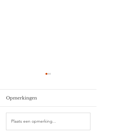
Opmerkingen
Thomas
Ella en Joris
Plaats een opmerking...