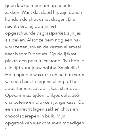
geen krukje meer om op neer te 
zakken. Want dat deed hij. Zijn benen 
konden de shock niet dragen. Die 
nacht sliep hij op zijn net 
opgeschuurde visgraatparket, zijn jas 
als deken. Alsof ze hem nog een hak 
wou zetten, roken de kasten allemaal 
naar Naomi’s parfum. Op de ijskast 
plakte een post-it. Er stond: ‘Nu heb je 
alle tijd voor jouw hobby. Smakelijk!’ 
Het papiertje was roze en had de vorm 
van een hart. In tegenstelling tot het 
appartement zat de ijskast stampvol. 
Opwarmmaaltijden, blikjes cola, 365-
charcuterie en blokken jonge kaas. Op 
een aanrecht lagen zakken chips en 
chocoladerepen in bulk. Mijn 
opgetrokken wenkbrauwen moedigen 