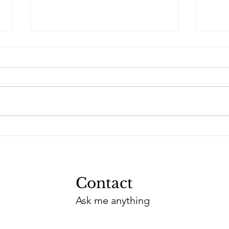
Tho
Ella en Joris
Contact
Ask me anything