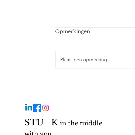
Opmerkingen
Nicolas
Plaats een opmerking...
STU
©️
K
in the middle
with you