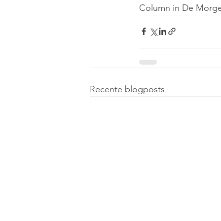
Column in De Morge
Recente blogposts