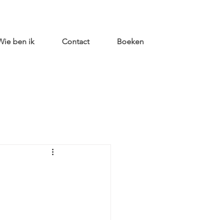
Wie ben ik
Contact
Boeken