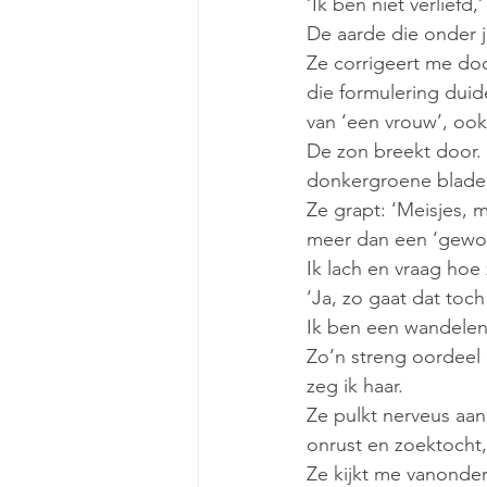
‘Ik ben niet verliefd,’
De aarde die onder 
Ze corrigeert me doo
die formulering duide
van ‘een vrouw’, ook
De zon breekt door. 
donkergroene blader
Ze grapt: ‘Meisjes, m
meer dan een ‘gewon
Ik lach en vraag hoe 
‘Ja, zo gaat dat toc
Ik ben een wandelend
Zo’n streng oordeel
zeg ik haar. 
Ze pulkt nerveus aan
onrust en zoektocht
Ze kijkt me vanonder