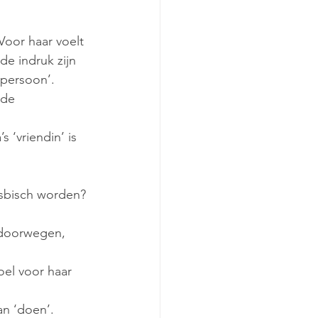
Voor haar voelt 
de indruk zijn 
 persoon’.
 de 
 ‘vriendin’ is 
esbisch worden? 
 doorwegen, 
oel voor haar 
n ‘doen’. 