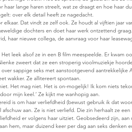
r haar lange haren streelt, wat ze draagt en hoe haar d
elt: over elk detail heeft ze nagedacht. 
elkaar. Dat vindt ze zelf ook. Ze houdt al vijftien jaar va
geweldige dochters en doet haar werk ontzettend graag.
id, haar nieuwe collega, de aanvraag voor haar leasewag
!’ Het leek alsof ze in een B film meespeelde. Er kwam o
Nienke zweert dat ze een stroperig vioolmuziekje hoorde
 over sappige seks met aanstootgevend aantrekkelijke A
et wakker. Ze allitereert spontaan.
niet. Het mag niet. Het is on-mogelijk! Ik kom niets teko
door mijn keel.’ Ze kijkt me wanhopig aan.
ereid is om haar verliefdheid (bewust gebruik ik dat woor
l afschuw aan. Ze is niet verliefd. Die zin herhaalt ze een
liefdheid er volgens haar uitziet. Geobsedeerd zijn, aan 
an hem, maar duizend keer per dag aan seks denken e