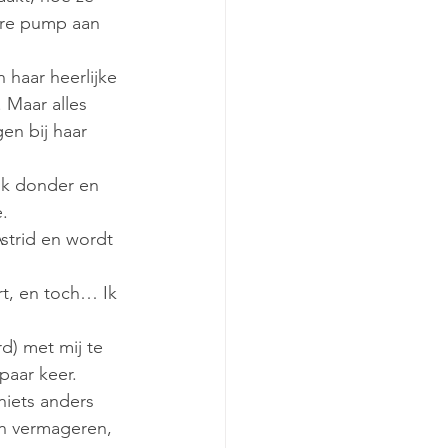
ure pump aan 
n haar heerlijke 
 Maar alles 
en bij haar 
ok donder en 
.
strid en wordt 
rt, en toch… Ik 
d) met mij te 
 paar keer.
niets anders 
n vermageren, 