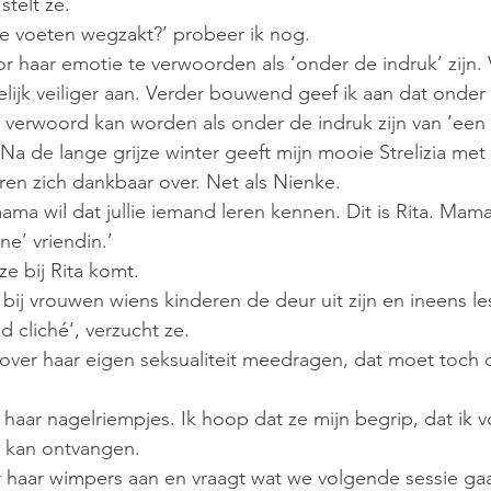
 stelt ze.
je voeten wegzakt?’ probeer ik nog.
r haar emotie te verwoorden als ‘onder de indruk’ zijn. 
lijk veiliger aan. Verder bouwend geef ik aan dat onder 
 verwoord kan worden als onder de indruk zijn van ‘een
Na de lange grijze winter geeft mijn mooie Strelizia met
en zich dankbaar over. Net als Nienke.
ama wil dat jullie iemand leren kennen. Dit is Rita. Mama’s
e’ vriendin.’ 
ze bij Rita komt. 
h bij vrouwen wiens kinderen de deur uit zijn en ineens l
 cliché’, verzucht ze.
 over haar eigen seksualiteit meedragen, dat moet toch
 haar nagelriempjes. Ik hoop dat ze mijn begrip, dat ik v
, kan ontvangen. 
 haar wimpers aan en vraagt wat we volgende sessie gaa