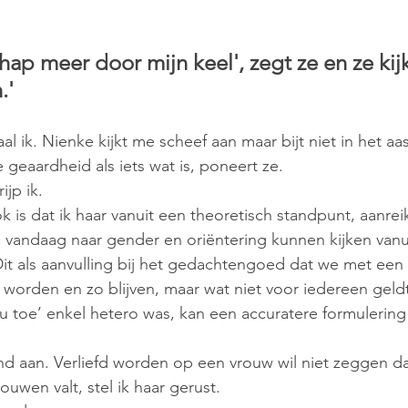
 hap meer door mijn keel', zegt ze en ze kij
.'
al ik. Nienke kijkt me scheef aan maar bijt niet in het aas
e geaardheid als iets wat is, poneert ze. 
ijp ik.
ok is dat ik haar vanuit een theoretisch standpunt, aanrei
we vandaag naar gender en oriëntering kunnen kijken vanu
. Dit als aanvulling bij het gedachtengoed dat we met ee
orden en zo blijven, maar wat niet voor iedereen geldt
u toe’ enkel hetero was, kan een accuratere formulering z
d aan. Verliefd worden op een vrouw wil niet zeggen dat
ouwen valt, stel ik haar gerust. 