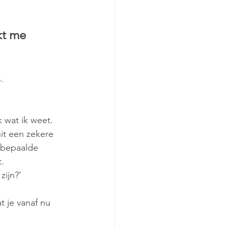
kt me 
. 
k wat ik weet. 
it een zekere 
n bepaalde 
. 
ijn?’ 
 je vanaf nu 