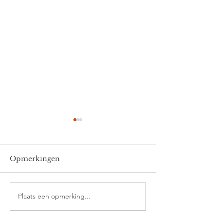
Opmerkingen
Thomas
Ella en Joris
Plaats een opmerking...