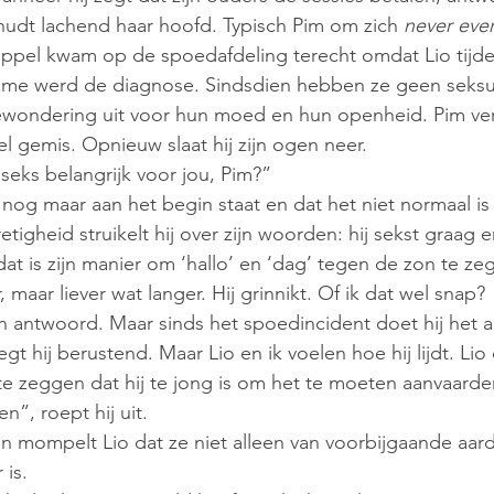
chudt lachend haar hoofd. Typisch Pim om zich
 never eve
oppel kwam op de spoedafdeling terecht omdat Lio tijden
nisme werd de diagnose. Sindsdien hebben ze geen seksu
bewondering uit voor hun moed en hun openheid. Pim ver
el gemis. Opnieuw slaat hij zijn ogen neer.
seks belangrijk voor jou, Pim?”
 nog maar aan het begin staat en dat het niet normaal is 
retigheid struikelt hij over zijn woorden: hij sekst graag en
dat is zijn manier om ‘hallo’ en ‘dag’ tegen de zon te ze
 maar liever wat langer. Hij grinnikt. Of ik dat wel snap?
n antwoord. Maar sinds het spoedincident doet hij het al
egt hij berustend. Maar Lio en ik voelen hoe hij lijdt. Lio
e zeggen dat hij te jong is om het te moeten aanvaarde
en”, roept hij uit.  
n mompelt Lio dat ze niet alleen van voorbijgaande aar
 is. 