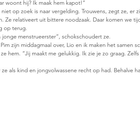
ar woont hij? Ik maak hem kapot!”
 niet op zoek is naar vergelding. Trouwens, zegt ze, er z
 Ze relativeert uit bittere noodzaak. Daar komen we tij
g op terug.
n jonge menstrueerster”, schokschoudert ze. 
 Pim zijn middagmaal over, Lio en ik maken het samen s
 ze hem. “Jij maakt me gelukkig. Ik zie je zo graag. Zelfs 
ar ze als kind en jongvolwassene recht op had. Behalve 