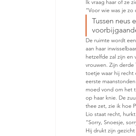
Ik vraag haar of ze z
“Voor wie was je zo 
Tussen neus e
voorbijgaande
De ruimte wordt een
aan haar inwisselbaa
hetzelfde zal zijn en
vrouwen. Zijn derde 
toetje waar hij rech
eerste maanstonden 
moed vond om het teg
op haar knie. De zuu
thee zet, zie ik hoe
Lio staat recht, hur
“Sorry, Snoesje, sorry
Hij drukt zijn gezich