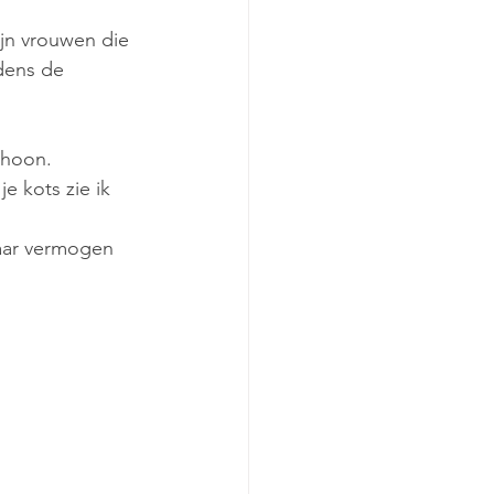
ijn vrouwen die 
dens de 
choon. 
je kots zie ik 
haar vermogen 