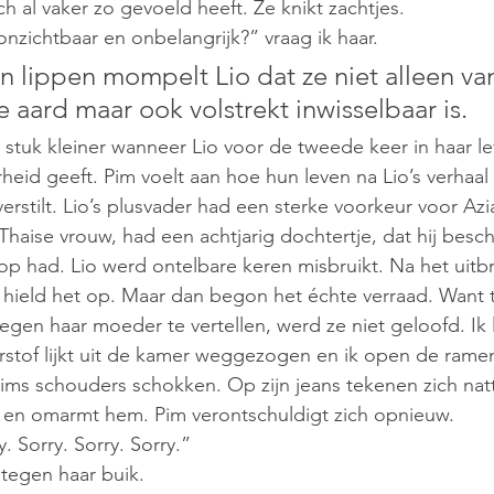
ich al vaker zo gevoeld heeft. Ze knikt zachtjes. 
onzichtbaar en onbelangrijk?” vraag ik haar.
n lippen mompelt Lio dat ze niet alleen va
 aard maar ook volstrekt inwisselbaar is. 
 stuk kleiner wanneer Lio voor de tweede keer in haar 
rheid geeft. Pim voelt aan hoe hun leven na Lio’s verhaal
 verstilt. Lio’s plusvader had een sterke voorkeur voor Azi
Thaise vrouw, had een achtjarig dochtertje, dat hij besc
t op had. Lio werd ontelbare keren misbruikt. Na het uitb
hield het op. Maar dan begon het échte verraad. Want 
en haar moeder te vertellen, werd ze niet geloofd. Ik 
rstof lijkt uit de kamer weggezogen en ik open de ramen. 
 Pims schouders schokken. Op zijn jeans tekenen zich natt
kt en omarmt hem. Pim verontschuldigt zich opnieuw.
. Sorry. Sorry. Sorry.” 
t tegen haar buik.