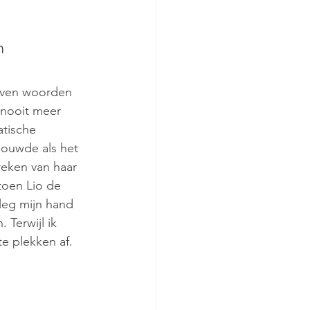
n 
leven woorden 
 nooit meer 
atische 
houwde als het 
reken van haar 
toen Lio de 
leg mijn hand 
Terwijl ik 
e plekken af. 