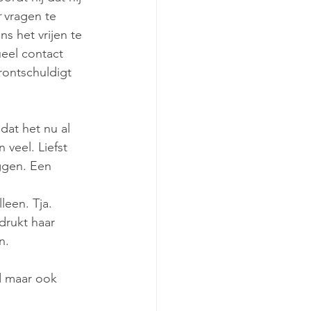
r
 vragen te 
s het vrijen te 
eel contact 
ontschuldigt 
dat het nu al 
 veel. Liefst 
ggen. Een 
leen. Tja. 
 drukt haar 
n. 
d maar ook 