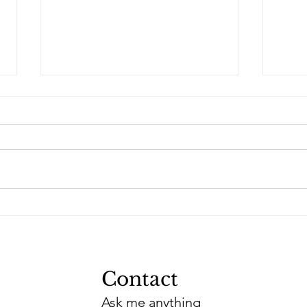
Tho
Ella en Joris
Contact
Ask me anything