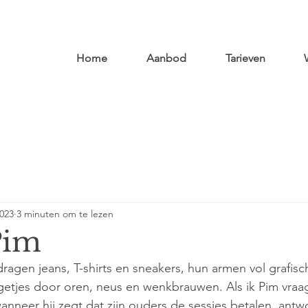
Home
Aanbod
Tarieven
2023
3 minuten om te lezen
Pim
dragen jeans, T-shirts en sneakers, hun armen vol grafisc
getjes door oren, neus en wenkbrauwen. Als ik Pim vraa
anneer hij zegt dat zijn ouders de sessies betalen, antwoo