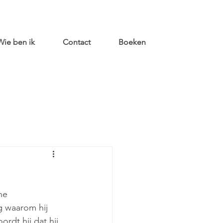
Wie ben ik
Contact
Boeken
he 
g waarom hij 
rdt hij dat hij 