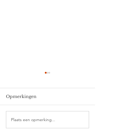
Opmerkingen
Thomas
Ella en Joris
Plaats een opmerking...