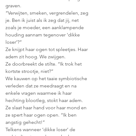
graven.
“Verwijten, smeken, vergrendelen, zeg 
je. Ben ik juist als ik zeg dat jij, net 
zoals je moeder, een aanklampende 
houding aannam tegenover ‘dikke 
loser’?”
Ze knijpt haar ogen tot spleetjes. Haar 
adem zit hoog. We zwijgen.
Ze doorbreekt de stilte. “Ik trok het 
kortste strootje, niet?”
We kauwen op het taaie symbiotische 
verleden dat ze meedraagt en na 
enkele vragen waarmee ik haar 
hechting blootleg, stokt haar adem. 
Ze slaat haar hand voor haar mond en 
ze spert haar ogen open. “Ik ben 
angstig gehecht!” 
Telkens wanneer ‘dikke loser’ de 