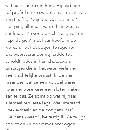
wat haar aantrok in hem. Hij had een 
tof profiel en ze swipete naar rechts. Ze 
knikt heftig. “Zijn bio was de max!”
Het ging allemaal vanzelf, hij was haar 
soulmate. Ze voelde zich ‘zalig vol’ en 
liep ‘da-gen’ met haar hoofd in de 
wolken. Tot het begon te regenen. 
Die weersverandering leidde tot 
scheldtirades in hun chatboxen, 
uitstapjes die in het water vielen en 
veel nachtelijke onrust. In de vier 
maanden dat ze een koppel waren, 
kwam er twee keer een slotenmaker 
aan te pas. Ze somt op wat hij haar 
allemaal ten laste legt. Wat uiteraard 
“he-le-maal van de pot gerukt is”.  
“Je bent kwaad”, bevestig ik. Ze zwijgt 
abrupt en knippert met haar ogen. 