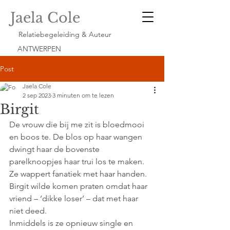
Jaela Cole
Relatiebegeleiding & Auteur
ANTWERPEN
Post
Jaela Cole
2 sep 2023
3 minuten om te lezen
Birgit
De vrouw die bij me zit is bloedmooi 
en boos te. De blos op haar wangen 
dwingt haar de bovenste 
parelknoopjes haar trui los te maken. 
Ze wappert fanatiek met haar handen. 
Birgit wilde komen praten omdat haar 
vriend – ‘dikke loser’ – dat met haar 
niet deed. 
Inmiddels is ze opnieuw single en 