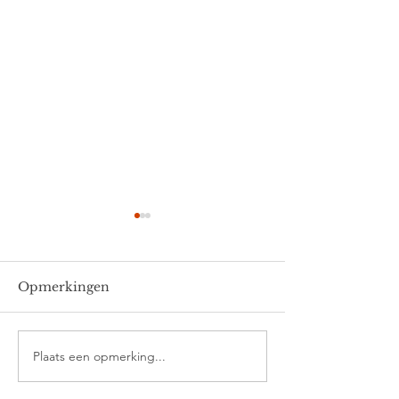
Opmerkingen
Thomas
Ella en Joris
Plaats een opmerking...