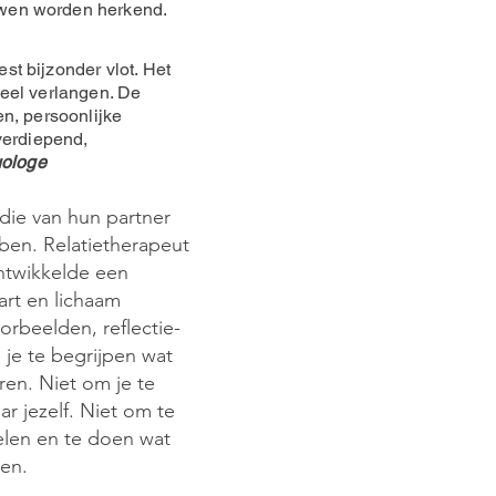
uwen worden herkend.
t bijzonder vlot. Het
ueel verlangen. De
en, persoonlijke
 verdiepend,
ologe
die van hun partner
ben. Relatietherapeut
ntwikkelde een
art en lichaam
orbeelden, reflectie-
 je te begrijpen wat
ren. Niet om je te
r jezelf. Niet om te
elen en te doen wat
en.