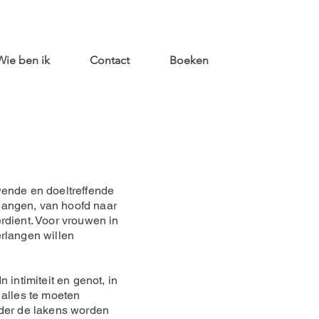
Wie ben ik
Contact
Boeken
wende en doeltreffende
langen, van hoofd naar
erdient. Voor vrouwen in
erlangen willen
 intimiteit en genot, in
 alles te moeten
nder de lakens worden