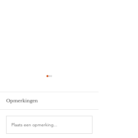
Opmerkingen
Thomas
Ella en Joris
Plaats een opmerking...